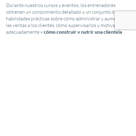
Durante nuestros cursos y eventos, los entrenadores
obtienen un conocimiento detallado y un conjunto de
habilidades prácticas sobre cómo administrar y aumentar
las ventas a los clientes, cómo supervisarlos y motivarlos
adecuadamente y
cómo construir y nutrir una clientela
leal
, que están satisfechos con sus resultados y están felices
de recomendar su negocio a sus amigos y familiares.